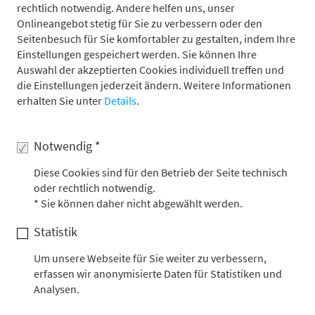
rechtlich notwendig. Andere helfen uns, unser
wollten Sie unbedingt noch lernen?
Onlineangebot stetig für Sie zu verbessern oder den
Meine Promotion zum Thema „Life History Strategies
Seitenbesuch für Sie komfortabler zu gestalten, indem Ihre
and Population Dynamics in Galápagos Sea Lions“ an
Einstellungen gespeichert werden. Sie können Ihre
Auswahl der akzeptierten Cookies individuell treffen und
der Universität Bielefeld in Kollaboration mit dem
die Einstellungen jederzeit ändern. Weitere Informationen
Galápagos National Park und der Charles Darwin
erhalten Sie unter
Details
.
Foundation war mit einem Forschungsprojekt auf
Galápagos verbunden; das Ziel war, zukünftige
Notwendig *
Entscheidungen im Naturschutzmanagement auf
Galápagos zu erleichtern. Zu Beginn habe ich fast
Diese Cookies sind für den Betrieb der Seite technisch
oder rechtlich notwendig.
alleine das laufende Projekt übernommen. Ich wurde
* Sie können daher nicht abgewählt werden.
ins kalte Wasser geworfen und war noch ziemlich grün
hinter den Ohren. Meine erste Feldsaison auf Galápagos
Statistik
war abenteuerlich: Unser Forschungsmaterial war auf
Um unsere Webseite für Sie weiter zu verbessern,
der Reise irgendwo verloren gegangen und kam erst
erfassen wir anonymisierte Daten für Statistiken und
drei Tage später an, und das Zusammenleben mit drei
Analysen.
Assistenten auf einer Insel, so groß wie zwei