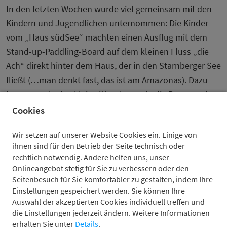
In den letzten Wochen wurde viel gemeinsam mit den
Kindern und Jugendlichen unternommen: Die Kinder
vom „Haus südSee“ machten einen Ausflug mit dem
Stand-up-Paddling-Board auf dem kleinen Fluss „die
Ach“ direkt hinter dem Haus, der in den Starnberger See
fließt (…man denkt fast, das ist am Amazonas). Dazu
kamen noch eine kleine Wanderung in die Berge und
gemeinsame Abendessen unter freiem Himmel am
Cookies
Seeufer.
Wir setzen auf unserer Website Cookies ein. Einige von
ihnen sind für den Betrieb der Seite technisch oder
rechtlich notwendig. Andere helfen uns, unser
Onlineangebot stetig für Sie zu verbessern oder den
Seitenbesuch für Sie komfortabler zu gestalten, indem Ihre
Einstellungen gespeichert werden. Sie können Ihre
Auswahl der akzeptierten Cookies individuell treffen und
die Einstellungen jederzeit ändern. Weitere Informationen
erhalten Sie unter
Details
.