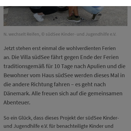
N. wechselt Reifen, © südSee Kinder- und Jugendhilfe e.V.
Jetzt stehen erst einmal die wohlverdienten Ferien
Die Villa südSee fährt gegen Ende der Ferien
an.
traditionsgemäß für 10 Tage nach Apulien und die
Bewohner vom Haus südSee werden dieses Mal in
die andere Richtung fahren – es geht nach
Dänemark. Alle freuen sich auf die gemeinsamen
Abenteuer.
So ein Glück, dass dieses Projekt der südSee Kinder-
und Jugendhilfe e.V. für benachteiligte Kinder und