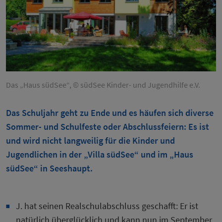
Das „Haus südSee“, © südSee Kinder- und Jugendhilfe e.V.
Das Schuljahr geht zu Ende und es häufen sich diverse
Sommer- und Schulfeste oder Abschlussfeiern: Es ist
und wird nicht langweilig für die Kinder und
Jugendlichen in der „Villa südSee“ und im „Haus
südSee“ in Seeshaupt.
J. hat seinen Realschulabschluss geschafft: Er ist
natürlich überglücklich und kann nun im September