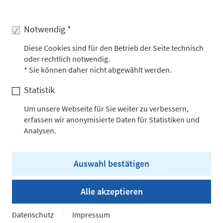
Notwendig *
Diese Cookies sind für den Betrieb der Seite technisch
Auf der Ach, © südSee Kinder- und Jugendhilfe e.V.
oder rechtlich notwendig.
* Sie können daher nicht abgewählt werden.
Es wird immer etwas geboten in der „südSee“: Die
Statistik
Kinder und Jugendlichen werden mit sinnvollen
Freizeitbeschäftigungen nach draußen gelockt. Die
Um unsere Webseite für Sie weiter zu verbessern,
erfassen wir anonymisierte Daten für Statistiken und
schöne Lage hilft dabei.
Analysen.
Auswahl bestätigen
Alle akzeptieren
Datenschutz
Impressum